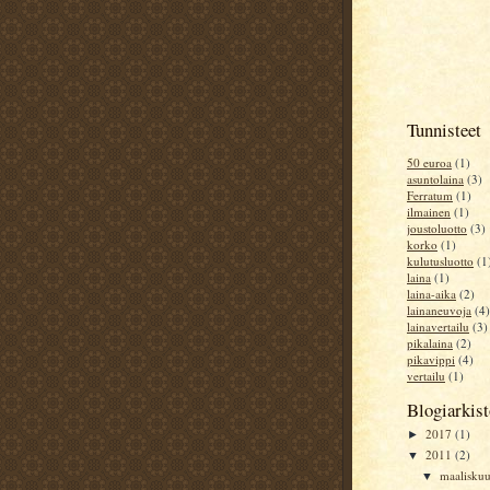
Tunnisteet
50 euroa
(1)
asuntolaina
(3)
Ferratum
(1)
ilmainen
(1)
joustoluotto
(3)
korko
(1)
kulutusluotto
(1
laina
(1)
laina-aika
(2)
lainaneuvoja
(4)
lainavertailu
(3)
pikalaina
(2)
pikavippi
(4)
vertailu
(1)
Blogiarkis
2017
(1)
►
2011
(2)
▼
maalisku
▼