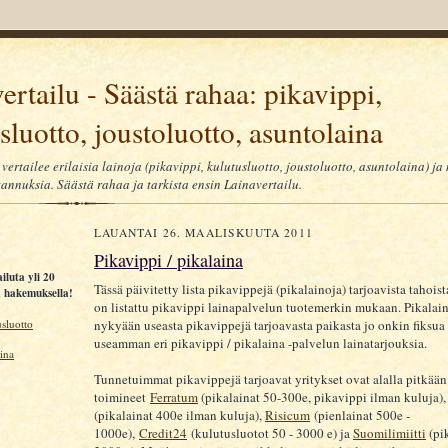
ertailu - Säästä rahaa: pikavippi,
sluotto, joustoluotto, asuntolaina
vertailee erilaisia lainoja (pikavippi, kulutusluotto, joustoluotto, asuntolaina) ja
tannuksia. Säästä rahaa ja tarkista ensin Lainavertailu.
LAUANTAI 26. MAALISKUUTA 2011
Pikavippi / pikalaina
ailuta yli 20
Tässä päivitetty lista pikavippejä (pikalainoja) tarjoavista tahoist
ä hakemuksella!
on listattu pikavippi lainapalvelun tuotemerkin mukaan. Pikalain
nykyään useasta pikavippejä tarjoavasta paikasta jo onkin fiksua 
sluotto
useamman eri pikavippi / pikalaina -palvelun lainatarjouksia.
ina
Tunnetuimmat pikavippejä tarjoavat yritykset ovat alalla pitkään
toimineet
Ferratum
(pikalainat 50-300e, pikavippi ilman kuluja)
(pikalainat 400e ilman kuluja),
Risicum
(pienlainat 500e -
1000e),
Credit24
(kulutusluotot 50 - 3000 e) ja
Suomilimiitti
(pik