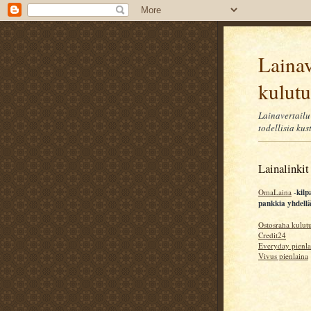
Lainav
kulutu
Lainavertailu 
todellisia kus
Lainalinkit
OmaLaina
-
kilp
pankkia yhdell
Ostosraha kulutu
Credit24
Everyday pienla
Vivus pienlaina