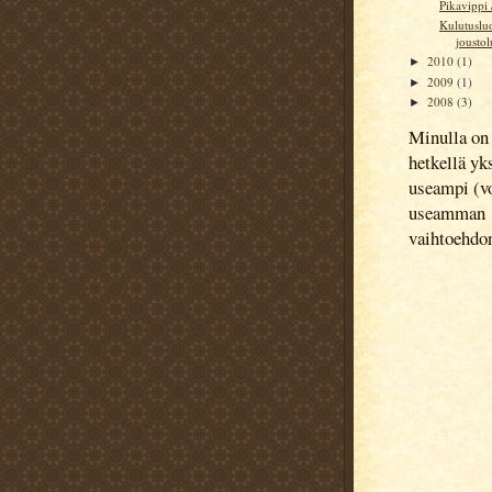
Pikavippi 
Kulutusluo
joustol
2010
(1)
►
2009
(1)
►
2008
(3)
►
Minulla on 
hetkellä yks
useampi (vo
useamman
vaihtoehdo