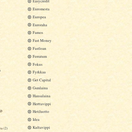
Easycredit
Euromesta
Europea
Euroraha
Famos
Fast Money
Fastloan
Ferratum
Fokus
)
Fyrkkaa
Get Capital
Gsmlaina
Hansalaina
Herttavippi
to
Hetiluotto
Idea
Kultavippi
uta
(2)