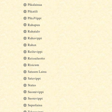
Pikalainaa
Pikatili
PikaVippi
Rahapuu
Rahatalo
Rahavippi
Rahax
Reiluvippi
Reissuluotto
Risicum
Satasen Laina
Satavippi
Status
Suomivippi
Suoravippi
Superlaina
Takuuvippi