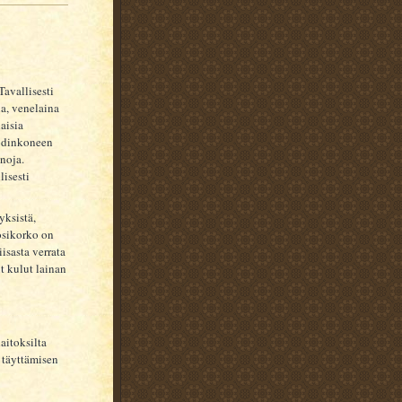
Tavallisesti
na, venelaina
aisia
kodinkoneen
noja.
lisesti
yksistä,
uosikorko on
isasta verrata
 kulut lainan
aitoksilta
 täyttämisen