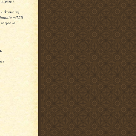
tarjoajia.
viikoittain).
innolla mikäli
a tarjoava
a.
sia