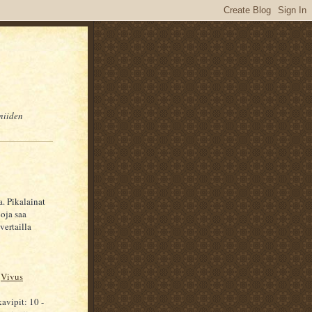
 niiden
a. Pikalainat
oja saa
vertailla
,
Vivus
avipit: 10 -