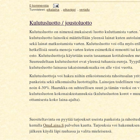
0 kommenttia
Tunnisteet:
pikalaina
,
pikavippi
,
vertailu
Kulutusluotto / joustoluotto
Kulutusluotto on nimensä mukaisesti luotto kuluttamista varten. 
kulutusluotto lainoiksi määritellään yleensä lainat kuten autolai
sekä lainat matkustamista varten. Kulutusluotto voi olla myös eril
hetkellisiä suuria menoja varten kuten esimerkiksi remontti tai 
osto. Kulutusluottoja käytetään usein tasaamaan kotitalouden me
Suuruudeltaan kulutusluotot ovat yleensä tuhansia euroja. Tyypil
kulutusluotto lainassa takaisinmaksuaika on alle viisi vuotta.
Kulutusluottoja voi hakea niihin erikoistuneista rahoitusalan yrit
pankeista sekä ulkomaisilta luotottajilta. Lainojen todellinen v
noin 4-30%. Haarukka on suhteellisen suuri ja tämän vuoksi on vi
kulutusluoton kokonaiskustannuksia (kulutusluoton korot + muut
ottamisesta koko laina-ajalta).
Suositeltavinta on pyytää tarjoukset useista pankeista ja rahoitusl
kerralla
OmaLaina.fi
palvelun kautta. Tarjouksia voi hakemuksen
jälkeen käydä läpi rauhassa ja valita mieleisensä.