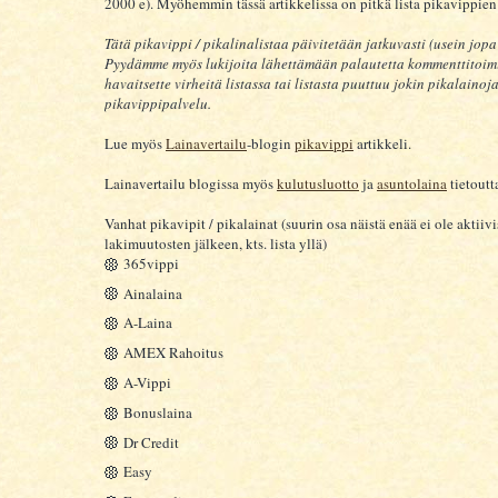
2000 e). Myöhemmin tässä artikkelissa on pitkä lista pikavippien 
Tätä pikavippi / pikalinalistaa päivitetään jatkuvasti (usein jopa 
Pyydämme myös lukijoita lähettämään palautetta kommenttitoim
havaitsette virheitä listassa tai listasta puuttuu jokin pikalainoj
pikavippipalvelu.
Lue myös
Lainavertailu
-blogin
pikavippi
artikkeli.
Lainavertailu blogissa myös
kulutusluotto
ja
asuntolaina
tietoutt
Vanhat pikavipit / pikalainat (suurin osa näistä enää ei ole aktiivi
lakimuutosten jälkeen, kts. lista yllä)
365vippi
Ainalaina
A-Laina
AMEX Rahoitus
A-Vippi
Bonuslaina
Dr Credit
Easy