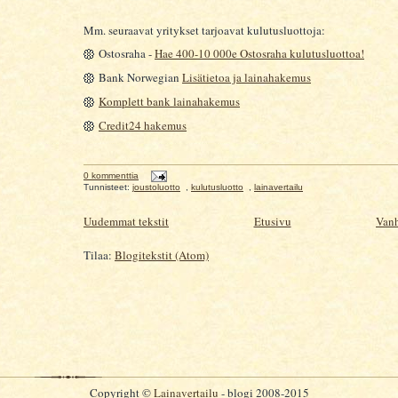
Mm. seuraavat yritykset tarjoavat kulutusluottoja:
Ostosraha -
Hae 400-10 000e Ostosraha kulutusluottoa!
Bank Norwegian
Lisätietoa ja lainahakemus
Komplett bank lainahakemus
Credit24 hakemus
0 kommenttia
Tunnisteet:
joustoluotto
,
kulutusluotto
,
lainavertailu
Uudemmat tekstit
Etusivu
Vanh
Tilaa:
Blogitekstit (Atom)
Copyright ©
Lainavertailu
- blogi 2008-2015