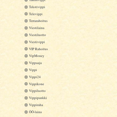
Tekstivippi
Televippi
Terrarahoitus
Viestilaina
Viestiluotto
Viestivippi
VIP Rahoitus
VipMoney
Vippaaja
Vippi
Vippi24
Vippikone
Vippiluotto
Vippipankki
Vippiraha
ÖÖ-laina