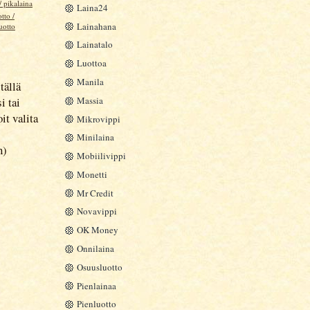
/ pikalaina
Laina24
tto /
Lainahana
uotto
Lainatalo
Luottoa
Manila
tällä
Massia
i tai
it valita
Mikrovippi
Minilaina
n)
Mobiilivippi
Monetti
Mr Credit
Novavippi
OK Money
Onnilaina
Osuusluotto
Pienlainaa
Pienluotto